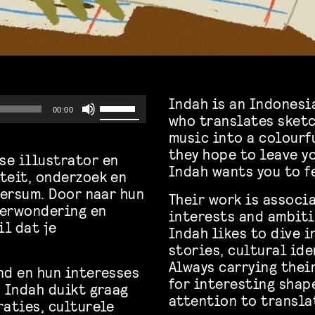
Indah is an Indonesi
Use
00:00
who translates sketc
music into a colourfu
Up/Down
they hope to leave 
se illustrator en
Arrow
Indah wants you to f
teit, onderzoek en
versum. Door naar hun
Their work is associ
keys
 verwondering en
interests and ambiti
il dat je
to
Indah likes to dive 
stories, cultural ide
increase
Always carrying thei
nd en hun interesses
for interesting shap
. Indah duikt graag
or
attention to transla
raties, culturele