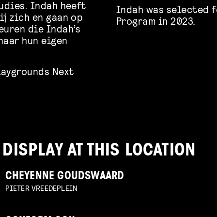
decrease
udies. Indah heeft
Indah was selected f
ij zich en gaan op
Program in 2023.
volume.
euren die Indah’s
naar hun eigen
laygrounds Next
 DISPLAY AT THIS LOCATION
CHEYENNE GOUDSWAARD
PIETER VREEDEPLEIN