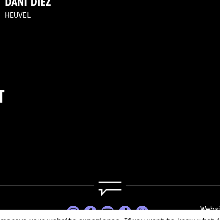
DANI DIEZ
HEUVEL
T
Webs
Stijl