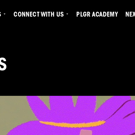
S
CONNECT WITH US
PLGR ACADEMY
NE
S