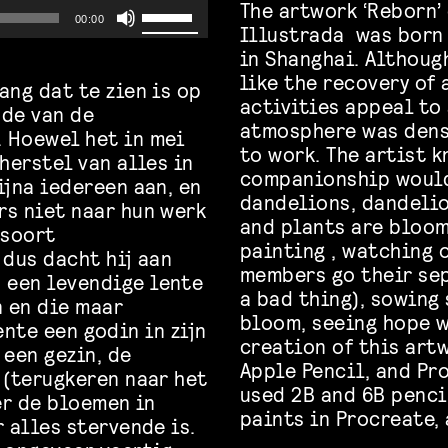
The artwork ‘Reborn’
Use
00:00
Illustrada was born
in Shanghai. Althoug
Up/Down
like the recovery of 
ang dat te zien is op
Arrow
activities appeal to
nde van de
atmosphere was dens
 Hoewel het in mei
keys
to work. The artist k
herstel van alles in
companionship would
ijna iedereen aan, en
to
dandelions, dandelio
rs niet naar hun werk
and plants are bloom
increase
 soort
painting , watching 
 dus dacht hij aan
members go their sep
or
 een levendige lente
a bad thing), sowing 
 en die maar
decrease
bloom, seeing hope w
lente een godin in zijn
creation of this art
 een gezin, de
volume.
Apple Pencil, and Pr
 (terugkeren naar het
used 2B and 6B penci
er de bloemen in
paints in Procreate, 
 alles stervende is.