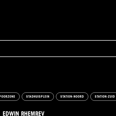
POORZONE
STADHUISPLEIN
STATION-NOORD
STATION-ZUID
EDWIN RHEMREV