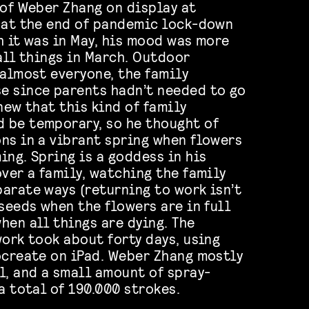
 of Weber Zhang on display at
 at the end of pandemic lock-down
h it was in May, his mood was more
all things in March. Outdoor
 almost everyone, the family
e since parents hadn’t needed to go
new that this kind of family
 be temporary, so he thought of
ns in a vibrant spring when flowers
ing. Spring is a goddess in his
over a family, watching the family
arate ways (returning to work isn’t
seeds when the flowers are in full
hen all things are dying. The
work took about forty days, using
ocreate on iPad. Weber Zhang mostly
l, and a small amount of spray-
a total of 190.000 strokes.