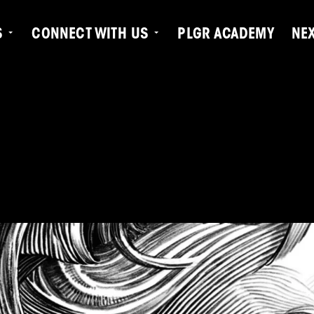
S
CONNECT WITH US
PLGR ACADEMY
NE