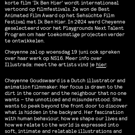
korte film ‘Ik Ben Hier’ wordt internationaal
vertoond op filmfestivals. Ze won de Best
Animated Film Award op het Sehsüchte Film
Festival met Ik Ben Hier. In 2024 werd Cheyenne
geselecteerd voor het Playgrounds Next Talent
Program om haar toekomstige projecten verder
te ontwikkelen.
Cheyenne zal op woensdag 19 juni ook spreken
over haar werk op NS16. Meer info over
Illustrada: meet the artists vind je
hier
.
Cheyenne Goudswaard is a Dutch illustrator and
animation filmmaker. Her focus is drawn to the
dirt in the corner and the neighbour that no one
wants – the unnoticed and misunderstood. She
wants to peek beyond the front door to discover
what is hidden in the backyard. Her fascination
with human behaviour, how we shape our lives and
how we relate to the world is expressed into
soft, intimate and relatable illustrations and