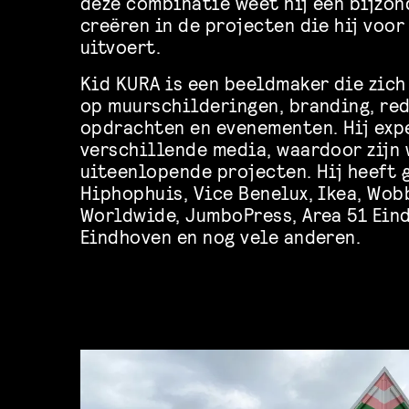
deze combinatie weet hij een bijzon
creëren in de projecten die hij voor
uitvoert.
Kid KURA is een beeldmaker die zich
op muurschilderingen, branding, re
opdrachten en evenementen. Hij ex
verschillende media, waardoor zijn 
uiteenlopende projecten. Hij heeft 
Hiphophuis, Vice Benelux, Ikea, Wob
Worldwide, JumboPress, Area 51 Ein
Eindhoven en nog vele anderen.