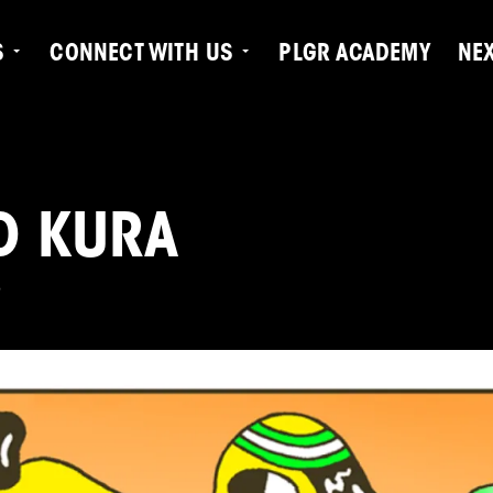
S
CONNECT WITH US
PLGR ACADEMY
NE
D KURA
6