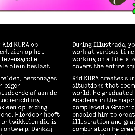
r Kid KURA op
During Illustrada, y
erk zien op het
work at various time
n levensgrote
working on a life-siz
ele plein beslaat.
covers the entire sq
erelden, personages
Kid KURA
creates sur
jn eigen
situations that seem
studeerde af aan de
world. He graduated
tudierichting
Academy in the major
ok een opleiding
completed a Graphic 
rond. Hierdoor heeft
enabled him to creat
n ontwikkelen die is
illustration and gra
h ontwerp. Dankzij
combination he creat