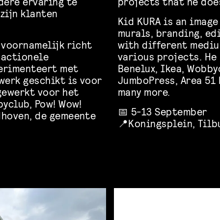
dere ervaring te
projects that he does
 zijn klanten
Kid KURA is an image
murals, branding, ed
 voornamelijk richt
with different mediu
dactionele
various projects. He
perimenteert met
Benelux, Ikea, Wobby
werk geschikt is voor
JumboPress, Area 51
gewerkt voor het
many more.
byclub, Pow! Wow!
📅 5-13 September
dhoven, de gemeente
📍Koningsplein, Tilb