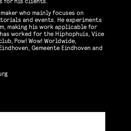
 for his clients.
 maker who mainly focuses on
itorials and events. He experiments
m, making his work applicable for
 has worked for the Hiphophuis, Vice
club, Pow! Wow! Worldwide,
 Eindhoven, Gemeente Eindhoven and
urg