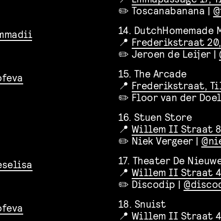
✏️ Toscanabanana |
@
14. DutchHomemade 
mmadii
📍
Frederikstraat 20,
✏️ Jeroen de Leijer |
15. The Arcade
ofeva
📍
Frederikstraat, Ti
✏️ Floor van der Doe
16. Stuen Store
📍
Willem II Straat 8
✏️ Niek Vergeer |
@ni
17. Theater De Nieuw
selisa
📍
Willem II Straat 4
✏️ Discodip |
@disco
18. Snuist
ofeva
📍
Willem II Straat 4