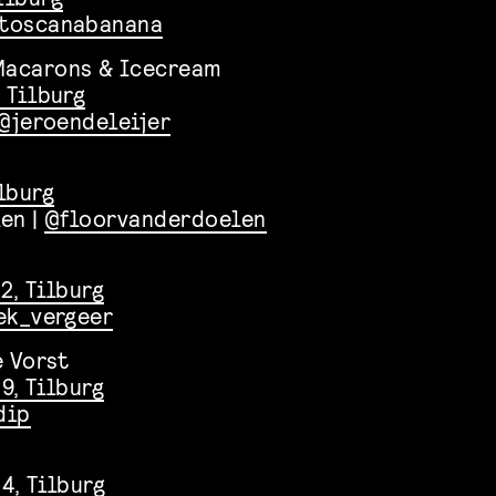
toscanabanana
Macarons & Icecream
 Tilburg
@jeroendeleijer
lburg
len |
@floorvanderdoelen
2, Tilburg
ek_vergeer
e Vorst
9, Tilburg
dip
4, Tilburg