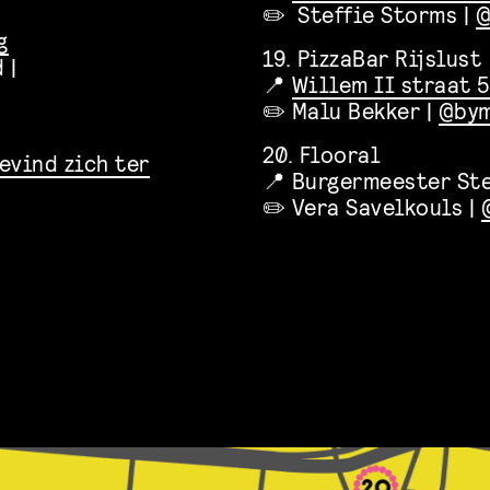
✏️ Steffie Storms |
@
g
19. PizzaBar Rijslust
 |
📍
Willem II straat 5
✏️ Malu Bekker |
@bym
20. Flooral
evind zich ter
📍 Burgermeester St
✏️ Vera Savelkouls |