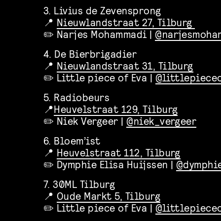
3. Livius de Zevensprong
📍
Nieuwlandstraat 27, Tilburg
✏️ Narjes Mohammadi |
@narjesmoha
4. De Bierbrigadier
📍
Nieuwlandstraat 31, Tilburg
✏️ Little piece of Eva |
@littlepiece
5. Radiobeurs
📍
Heuvelstraat 129, Tilburg
✏️ Niek Vergeer |
@niek_vergeer
6. Bloem’ist
📍
Heuvelstraat 112, Tilburg
✏️ Dymphie Elisa Huijssen |
@dymphie
7. 30ML Tilburg
📍
Oude Markt 5, Tilburg
✏️ Little piece of Eva |
@littlepiece