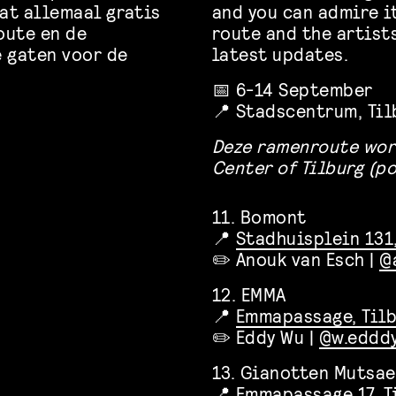
dat allemaal gratis
and you can admire it
oute en de
route and the artists
e gaten voor de
latest updates.
📅 6-14 September
📍 Stadscentrum, Til
Deze ramenroute wor
Center of Tilburg (p
11. Bomont
📍
Stadhuisplein 131,
✏️ Anouk van Esch |
@
12. EMMA
📍
Emmapassage, Til
✏️ Eddy Wu |
@w.eddd
13. Gianotten Mutsa
📍
Emmapassage 17, T