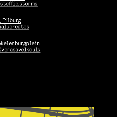
steffie.storms
, Tilburg
alucreates
ekelenburgplein
@verasavelkouls