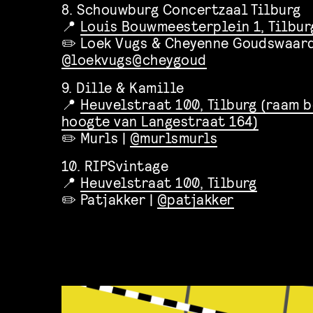
8. Schouwburg Concertzaal Tilburg
📍
Louis Bouwmeesterplein 1, Tilbur
✏️ Loek Vugs & Cheyenne Goudswaard
@loekvugs
@cheygoud
9. Dille & Kamille
📍
Heuvelstraat 100, Tilburg (raam b
hoogte van Langestraat 164)
✏️ Murls |
@murlsmurls
10. RIPSvintage
📍
Heuvelstraat 100, Tilburg
✏️ Patjakker |
@patjakker