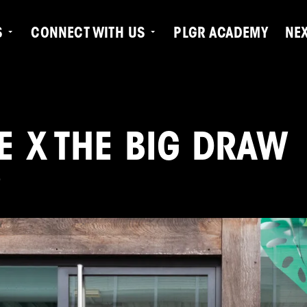
S
CONNECT WITH US
PLGR ACADEMY
NE
 X THE BIG DRAW
5